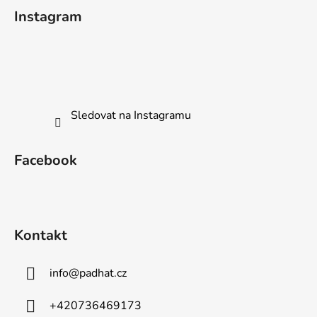
á
Instagram
p
a
t
í
Sledovat na Instagramu
Facebook
Kontakt
info
@
padhat.cz
+420736469173