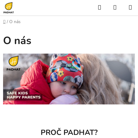
Přejít
Hledat
NÁKUP
na
KOŠÍK
obsah
Domů
/
O nás
O nás
PROČ PADHAT?