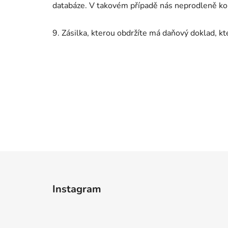
databáze. V takovém případě nás neprodleně ko
9. Zásilka, kterou obdržíte má daňový doklad, k
Z
á
Instagram
p
a
t