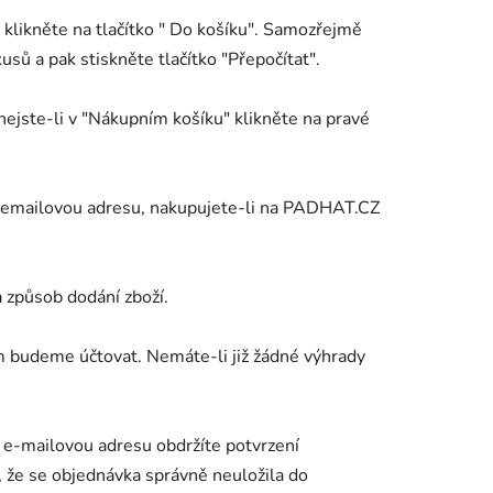
t klikněte na tlačítko " Do košíku". Samozřejmě
sů a pak stiskněte tlačítko "Přepočítat".
 (nejste-li v "Nákupním košíku" klikněte na pravé
 o emailovou adresu, nakupujete-li na PADHAT.CZ
a způsob dodání zboží.
ám budeme účtovat. Nemáte-li již žádné výhrady
i e-mailovou adresu obdržíte potvrzení
 že se objednávka správně neuložila do