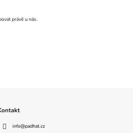
povat právě u nás.
Kontakt
info
@
padhat.cz