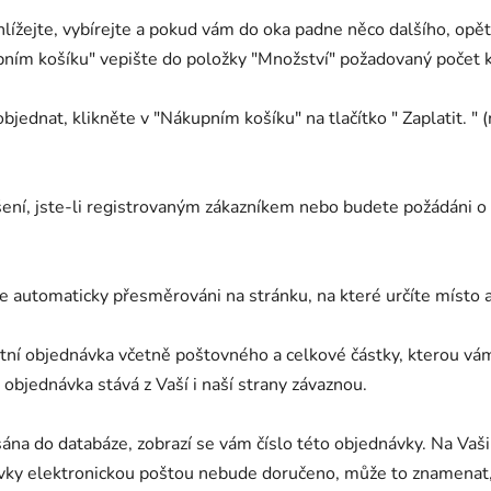
rohlížejte, vybírejte a pokud vám do oka padne něco dalšího, opě
ním košíku" vepište do položky "Množství" požadovaný počet ku
 objednat, klikněte v "Nákupním košíku" na tlačítko " Zaplatit. "
ášení, jste-li registrovaným zákazníkem nebo budete požádáni
te automaticky přesměrováni na stránku, na které určíte místo 
letní objednávka včetně poštovného a celkové částky, kterou v
e objednávka stává z Vaší i naší strany závaznou.
ána do databáze, zobrazí se vám číslo této objednávky. Na Vaš
ávky elektronickou poštou nebude doručeno, může to znamenat,